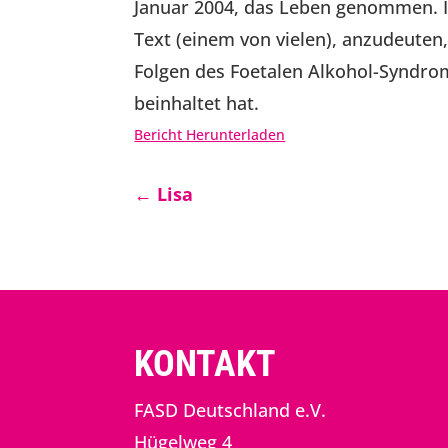
Januar 2004, das Leben genommen. Ic
Text (einem von vielen), anzudeuten
Folgen des Foetalen Alkohol-Syndrom
beinhaltet hat.
Bericht Herunterladen
←
Lisa
KONTAKT
FASD Deutschland e.V.
Hügelweg 4