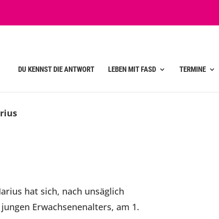
DU KENNST DIE ANTWORT
LEBEN MIT FASD
TERMINE
rius
arius hat sich, nach unsäglich
 jungen Erwachsenenalters, am 1.