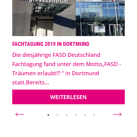
FACHTAGUNG 2019 IN DORTMUND
Die diesjährige FASD Deutschland
Fachtagung fand unter dem Motto„FASD -
Träumen erlaubt!? “ in Dortmund
statt.Bereits...
WEITERLESEN