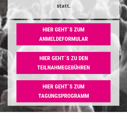
statt.
HIER GEHT´S ZUM
ANMELDEFORMULAR
HIER GEHT´S ZU DEN
TEILNAHMEGEBÜHREN
HIER GEHT´S ZUM
TAGUNGSPROGRAMM